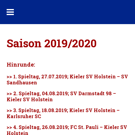
Saison 2019/2020
Hinrunde:
>> 1. Spieltag, 27.07.2019; Kieler SV Holstein – SV
Sandhausen
>> 2. Spieltag, 04.08.2019; SV Darmstadt 98 –
Kieler SV Holstein
>> 3. Spieltag, 18.08.2019; Kieler SV Holstein –
Karlsruher SC
>> 4. Spieltag, 26.08.2019; FC St. Pauli – Kieler SV
Holstein