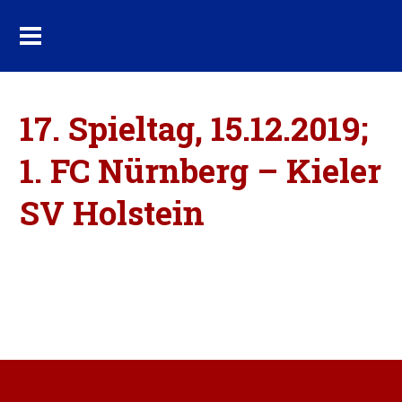
17. Spieltag, 15.12.2019;
1. FC Nürnberg – Kieler
SV Holstein