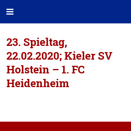
23. Spieltag,
22.02.2020; Kieler SV
Holstein – 1. FC
Heidenheim