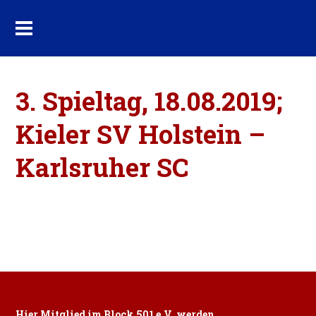
3. Spieltag, 18.08.2019;
Kieler SV Holstein –
Karlsruher SC
Hier Mitglied im Block 501 e.V. werden