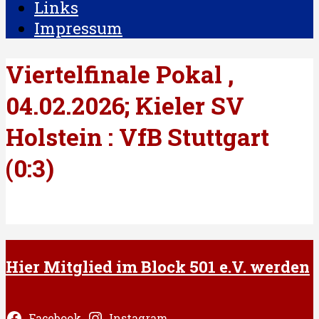
Links
Impressum
Viertelfinale Pokal ,
04.02.2026; Kieler SV
Holstein : VfB Stuttgart
(0:3)
Hier Mitglied im Block 501 e.V. werden
Facebook
Instagram