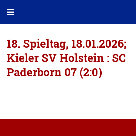
18. Spieltag, 18.01.2026;
Kieler SV Holstein : SC
Paderborn 07 (2:0)