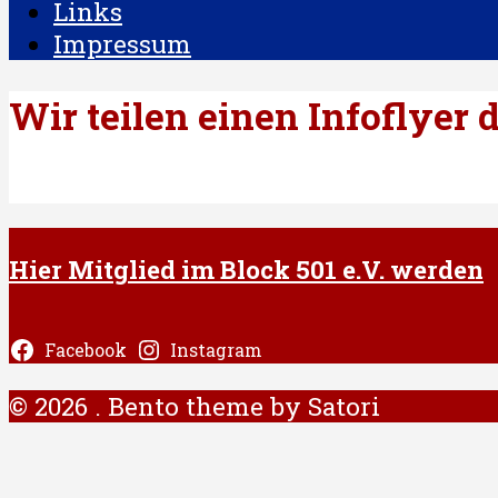
Links
Impressum
Wir teilen einen Infoflye
Hier Mitglied im Block 501 e.V. werden
Facebook
Instagram
© 2026 . Bento theme by Satori