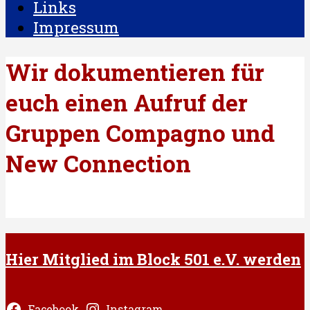
Links
Impressum
Wir dokumentieren für
euch einen Aufruf der
Gruppen Compagno und
New Connection
Hier Mitglied im Block 501 e.V. werden
Facebook
Instagram