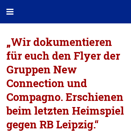
„Wir dokumentieren
für euch den Flyer der
Gruppen New
Connection und
Compagno. Erschienen
beim letzten Heimspiel
gegen RB Leipzig.“