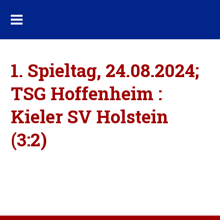
1. Spieltag, 24.08.2024;
TSG Hoffenheim :
Kieler SV Holstein
(3:2)