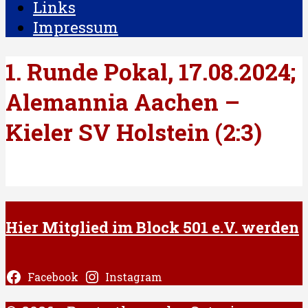
Links
Impressum
1. Runde Pokal, 17.08.2024;
Alemannia Aachen –
Kieler SV Holstein (2:3)
Hier Mitglied im Block 501 e.V. werden
Facebook
Instagram