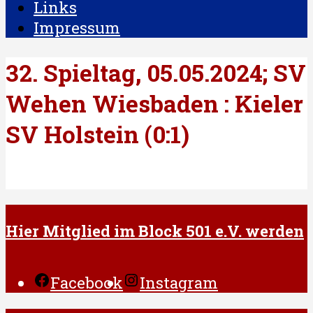
Links
Impressum
32. Spieltag, 05.05.2024; SV
Wehen Wiesbaden : Kieler
SV Holstein (0:1)
Hier Mitglied im Block 501 e.V. werden
Facebook
Instagram