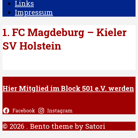
Links
Impressum
1. FC Magdeburg – Kieler
SV Holstein
Hier Mitglied im Block 501 e.V. werden
Facebook
Instagram
© 2026 . Bento theme by Satori