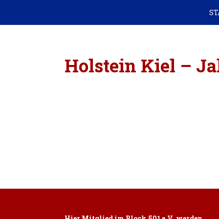
ST
Holstein Kiel – J
Hier Mitglied im Block 501 e.V. werden