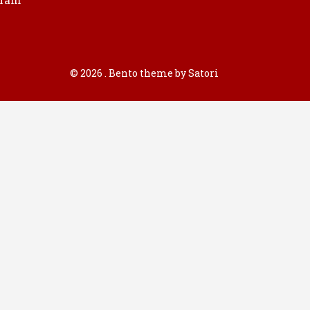
gram
© 2026 . Bento theme by Satori