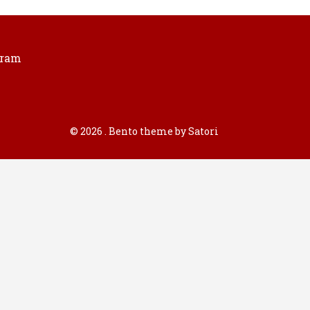
gram
© 2026 . Bento theme by Satori