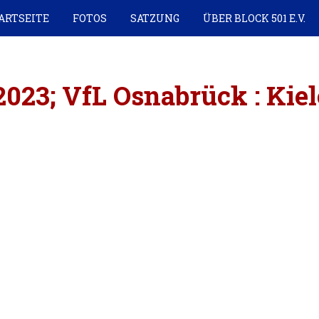
ARTSEITE
FOTOS
SATZUNG
ÜBER BLOCK 501 E.V.
1.2023; VfL Osnabrück : Kie